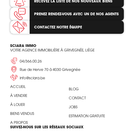
RECEVEZ LA LISTE
DE NOS NOUVEAUX BIENS
PRENEZ RENDEZ-VOUS
AVEC UN DE NOS AGENTS
CONTACTEZ
NOTRE ÉQUIPE
SCIARA IMMO
VOTRE AGENCE IMMOBILIÈRE À GRIVEGNÉE, LIÈGE
04/366.00.26
Rue de Herve 70 à 4030 Grivegnée
info@sciara.be
ACCUEIL
BLOG
À VENDRE
CONTACT
À LOUER
JOBS
BIENS VENDUS
ESTIMATION GRATUITE
A PROPOS
SUIVEZ-NOUS SUR LES RÉSEAUX SOCIAUX