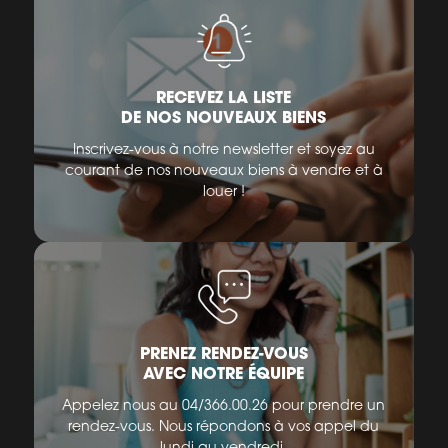
RECEVEZ LA LISTE
DE NOS NOUVEAUX BIENS
Inscrivez-vous à notre newsletter et soyez au
courant de nos nouveaux biens à vendre et à
louer !
PRENEZ RENDEZ-VOUS
AVEC NOTRE ÉQUIPE
Appelez nous au 04/366.00.26 pour prendre un
rendez-vous. Nous répondons à vos appel du
lundi au vendredi.