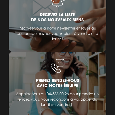
RECEVEZ LA LISTE
DE NOS NOUVEAUX BIENS
Inscrivez-vous à notre newsletter et soyez au
courant de nos nouveaux biens à vendre et à
louer !
PRENEZ RENDEZ-VOUS
AVEC NOTRE ÉQUIPE
Appelez nous au 04/366.00.26 pour prendre un
rendez-vous. Nous répondons à vos appel du
lundi au vendredi.