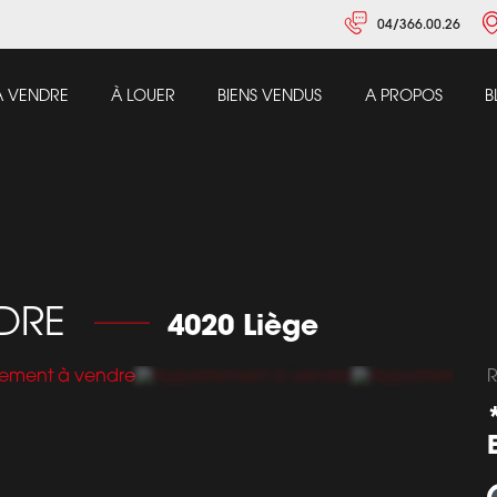
04/366.00.26
À VENDRE
À LOUER
BIENS VENDUS
A PROPOS
B
NDRE
4020 Liège
R