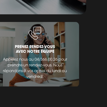
PRENEZ RENDEZ-VOUS
AVEC NOTRE ÉQUIPE
Appelez nous au 04/366.00.26 pour
prendre un rendez-vous. Nous
répondons à vos appel du lundi au
vendredi.