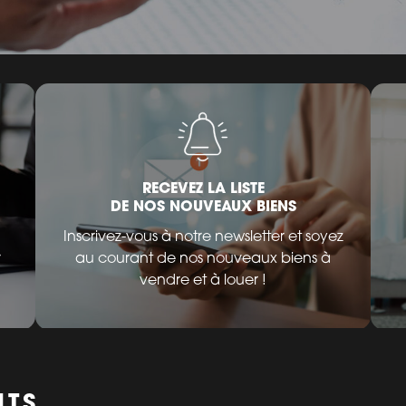
RECEVEZ LA LISTE
DE NOS NOUVEAUX BIENS
Inscrivez-vous à notre newsletter et soyez
r
au courant de nos nouveaux biens à
vendre et à louer !
NTS