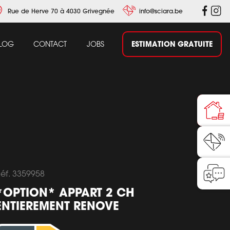
Rue de Herve 70 à 4030 Grivegnée
info@sciara.be
ESTIMATION GRATUITE
LOG
CONTACT
JOBS
éf. 3359958
*OPTION* APPART 2 CH
ENTIEREMENT RENOVE