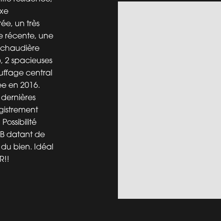
axe
ée, un très
e récente, une
e chaudière
, 2 spacieuses
uffage central
ée en 2016.
dernières
egistrement
ossibilité
EB datant de
 du bien. Idéal
R!!